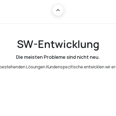
 360°
Herausforderung
Team
Golden Backbone
Re
Übersicht
SW-Entwicklung
Die meisten Probleme sind nicht neu.
 bestehenden Lösungen.Kundenspezifische entwicklen wir erst