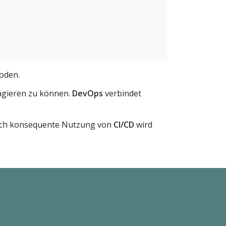
hoden.
eagieren zu können.
DevOps
verbindet
Durch konsequente Nutzung von
CI/CD
wird