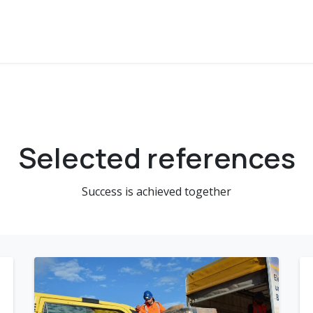
 360°
Challenge
Team
Golden Backbone
Referenze
Selected references
Success is achieved together